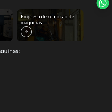
Transporte de container preço
Empresa de remoção de
Aluguel de caminhão munck preço
máquinas
Aluguel de caminhão munck valor
Aluguel de munck valor
quinas:
Elevação e movimentação de cargas
Empresa de caminhão Munck
nde São Paulo
Litoral de São Paulo
Empresa de caminhão munck sp
uci
Centro
Locação de caminhão munck preço
Pari
Buarque
Locação de caminhão munck sp
Locação de caminhão munck valores