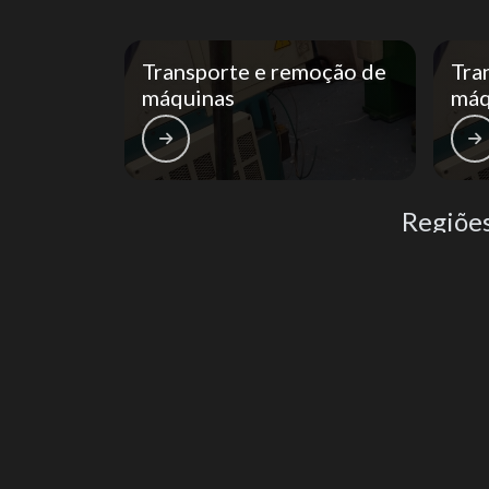
Transporte e remoção de
Tra
máquinas
máq
Regiõe
Região Central
Zona Norte
Aclimação
Bela Vista
Consolação
Higienópolis
República
Santa Cecília