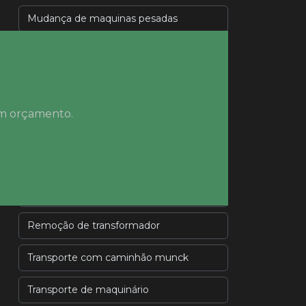
Mudança de maquinas pesadas
Mudança industrial
Remoção de geradores
 um orçamento.
Remoção de máquinas
Remoção de máquinas e
equipamentos
Remoção de máquinas industriais
Remoção de transformador
Transporte com caminhão munck
Transporte de maquinário