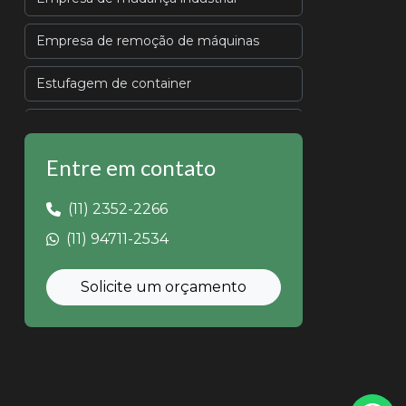
Empresa de remoção de máquinas
Estufagem de container
Transporte de equipamentos industriais
Entre em contato
Transporte de máquinas industriais
(11) 2352-2266
Transporte de máquinas pesadas
(11) 94711-2534
Alugar caminhão munck
Solicite um orçamento
Aluguel de empilhadeira valor
Aluguel de munck preço
Locação de empilhadeira preço