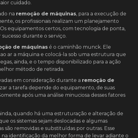
aior cuidado.
lado na
remoção de máquinas
, para a execução de
mente, os profissionais realizam um planejamento
s. Os equipamentos certos, com tecnologia de ponta,
r sucesso durante o serviço.
oção de máquinas
é o caminhão munck. Ele
ao ar a máquina e colocá-la sob uma estrutura que
egas, ainda, e o tempo disponibilizado para a ação
elhor método de retirada.
evadas em consideração durante a
remoção de
alizar a tarefa depende do equipamento, de suas
 Somente após uma análise minuciosa desses fatores
ainda, quando há uma estruturação e alteração de
 que os sistemas sejam deslocadas e algumas
s são removidas e substituídas por outras. Esse
a na identificação da melhor forma de levar adiante o