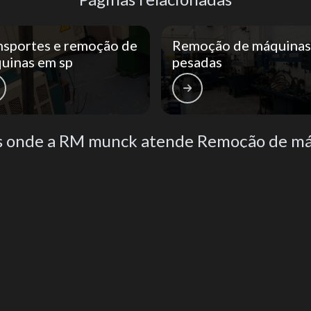
nsportes e remoção de
Remoção de máquinas
uinas em sp
pesadas
s onde a RM munck atende Remoção de má
Zona Oeste
Zona Sul
Zona Leste
Gra
Bom Retiro
Brás
Camb
Glicério
Liberdade
Luz
Santa Efigênia
Sé
Vila 