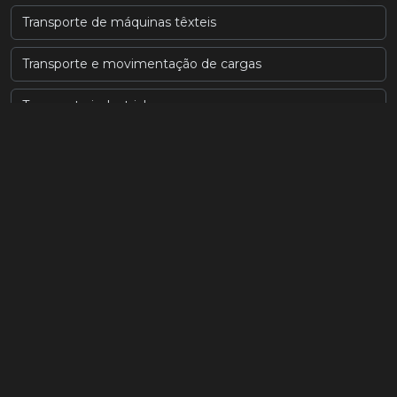
Transporte de máquinas têxteis
Transporte e movimentação de cargas
Transporte industrial
Transporte munck sp
Transporte pesado de carga
Transportes e remoção de máquinas em sp
Transportes pesados
Transporte e remoção de máquinas
Transportes pesados sp
Empresa de locação de guindaste