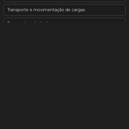
Transporte e movimentação de cargas
Transporte industrial
Transporte munck sp
Transporte pesado de carga
Transportes e remoção de máquinas em sp
Transportes pesados
Transporte e remoção de máquinas
Transportes pesados sp
Empresa de locação de guindaste