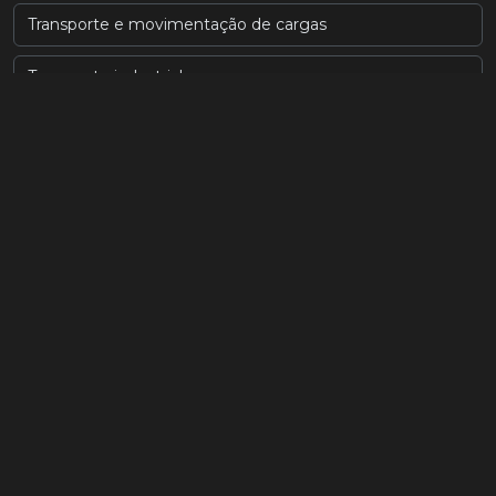
Transporte e movimentação de cargas
Transporte industrial
Transporte munck sp
Transporte pesado de carga
Transportes e remoção de máquinas em sp
Transportes pesados
Transporte e remoção de máquinas
Transportes pesados sp
Empresa de locação de guindaste
Aluguel de guindaste